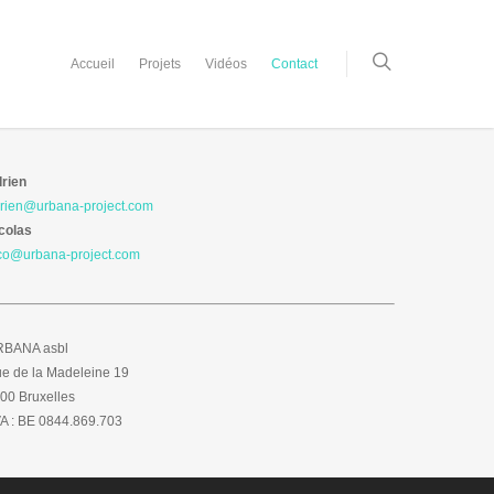
Accueil
Projets
Vidéos
Contact
rien
rien@urbana-project.com
colas
co@urbana-project.com
BANA asbl
e de la Madeleine 19
00 Bruxelles
A : BE 0844.869.703