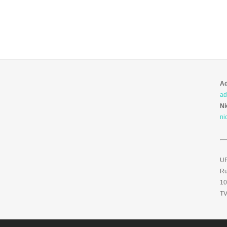
Ad
ad
Ni
ni
UR
Ru
10
TV